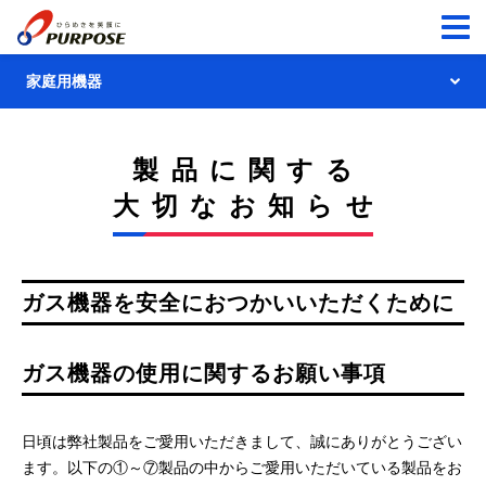
家庭用機器
家庭用機器トップ
製品に関する
ガス給湯機器
大切なお知らせ
給湯暖房用熱源機
リモコン
ふろ給湯器
900シリーズ
ガス機器を安全におつかいいただくために
温水暖房システム
給湯器
700シリーズ
浴室暖房乾燥機
太陽熱利用
システム
ガス機器の使用に関するお願い事項
ふろがま
680シリーズ
温水式床暖房
太陽熱温水システム／
製品に関する大切なお知らせ
暖房専用熱源機
太陽熱利用ガス温水システム
温水式床暖房リモコン
日頃は弊社製品をご愛用いただきまして、誠にありがとうござい
製品に関する大切なお知らせ
ます。以下の①～⑦製品の中からご愛用いただいている製品をお
あんしん点検
パネルヒーター