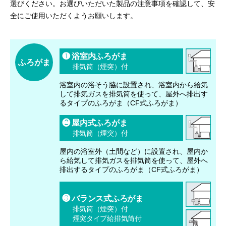
選びください。お選びいただいた製品の注意事項を確認して、安
製品安全に関する大切なお知らせ
あんしん点検
全にご使用いただくようお願いします。
家庭用機器向け
サービス
修理に関する大切なお知らせ
対象製品
10年保証システム
製品を安全に正しくおつかいいただくために
点検依頼方法・点検料金
❶ 浴室内ふろがま
ふろがま
排気筒（煙突）付
点検に関する大切なお知らせ
新規に購入されたお客様
浴室内の浴そう脇に設置され、浴室内から給気
その他、製品に関するご連絡
して排気ガスを排気筒を使って、屋外へ排出す
所有者情報の登録方法
るタイプのふろがま（CF式ふろがま）
お問い合わせ先
❷ 屋内式ふろがま
排気筒（煙突）付
使用期間お知らせサイン（タイムスタンプ）について
屋内の浴室外（土間など）に設置され、屋内か
ら給気して排気ガスを排気筒を使って、屋外へ
排出するタイプのふろがま（CF式ふろがま）
❸ バランス式ふろがま
排気筒（煙突）付
煙突タイプ給排気筒付