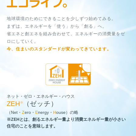
製品安全に関する大切なお知らせ
あんしん点検
家庭用機器向け
サービス
修理に関する大切なお知らせ
地球環境のためにできることを少しずつ始めてみる。
対象製品
10年保証システム
まずは、エネルギーを「使う」から「創る」へ。
製品を安全に正しくおつかいいただくために
点検依頼方法・点検料金
省エネと創エネを組み合わせて、エネルギーの消費量をゼ
ロにしていく。
点検に関する大切なお知らせ
新規に購入されたお客様
今、住まいのスタンダードが変わってきています。
その他、製品に関するご連絡
所有者情報の登録方法
お問い合わせ先
使用期間お知らせサイン（タイムスタンプ）について
ネット・ゼロ・エネルギー・ハウス
ZEH
（ゼッチ）
※
（Net・
Z
ero・
E
nergy・
H
ouse）の略
※ZEHとは、創るエネルギー量より消費エネルギー量が小さい
住宅のことを意味します。