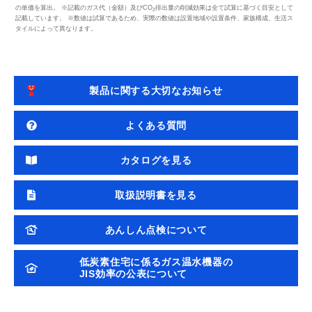
の単価を算出。 ※記載のガス代（金額）及びCO
排出量の削減効果は全て試算に基づく目安として
2
記載しています。 ※数値は試算であるため、実際の数値は設置地域や設置条件、家族構成、生活ス
タイルによって異なります。
製品に関する大切なお知らせ
よくある質問
カタログを見る
取扱説明書を見る
あんしん点検について
低炭素住宅に係るガス温水機器の
JIS効率の公表について