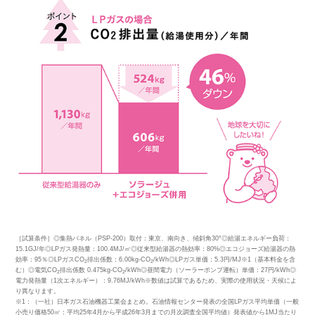
［試算条件］◎集熱パネル（PSP-200）取付：東京、南向き、傾斜角30°◎給湯エネルギー負荷：
15.1GJ/年◎LPガス発熱量：100.4MJ/㎥◎従来型給湯器の熱効率：80%◎エコジョーズ給湯器の熱
効率：95％◎LPガスCO
排出係数：6.00kg-CO
/kWh◎LPガス単価：5.3円/MJ※1（基本料金を含
2
2
む）◎電気CO
排出係数 0.475kg-CO
/kWh◎昼間電力（ソーラーポンプ運転）単価：27円/kWh◎
2
2
電力発熱量（1次エネルギー）：9.76MJ/kWh※数値は試算であるため、実際の使用状況・天候によ
り異なります。
※1：（一社）日本ガス石油機器工業会まとめ。石油情報センター発表の全国LPガス平均単価（一般
小売り価格50㎥：平均25年4月から平成26年3月までの月次調査全国平均値）発表値から1MJ当たり