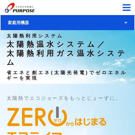
家庭用機器
太陽熱利用システム
家庭用機器トップ
太陽熱温水システム／
太陽熱利用ガス温水システ
ガス給湯機器
ム
給湯暖房用熱源機
リモコン
省エネと創エネ(太陽光発電)でゼロエネル
ギーを実現
ふろ給湯器
900シリーズ
温水暖房システム
給湯器
700シリーズ
浴室暖房乾燥機
太陽熱でエコジョーズをもっとじょーずに。
太陽熱利用
システム
ふろがま
680シリーズ
温水式床暖房
太陽熱温水システム／
製品に関する大切なお知らせ
暖房専用熱源機
太陽熱利用ガス温水システム
温水式床暖房リモコン
製品に関する大切なお知らせ
あんしん点検
パネルヒーター