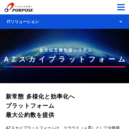
ITソリューション
ITソリューショントップ
全方位互換包括システム
AZスカイプラットフォーム
AZスカイプラットフォーム
クラウドAZタワー
クラウドAZタワー
コラボウイング
システム提供サービス
アクアウイング
新常態 多様化と効率化へ
配送センター向けシステム
プラットフォーム
エルウエーブ
保安センター向けシステム
最大公約数を提供
営業支援グループウェア
電力CISシステム
AZスカイプラットフォームは、クラウド（＝雲）として分散接