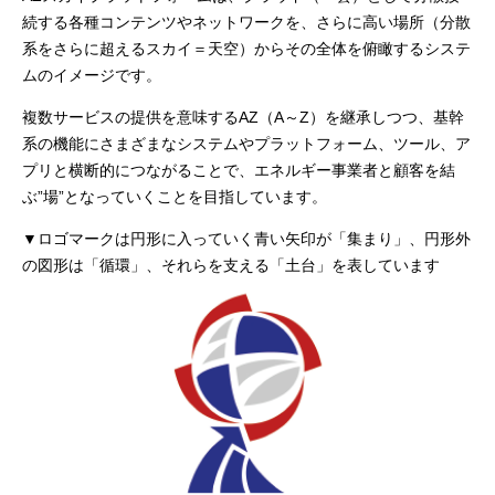
続する各種コンテンツやネットワークを、さらに高い場所（分散
BtoBtoC向けサービス
スマホ・タブレット対応
系をさらに超えるスカイ＝天空）からその全体を俯瞰するシステ
ムのイメージです。
BtoBtoC向けサービス
LPWA対応
災害時対策ツール
複数サービスの提供を意味するAZ（A～Z）を継承しつつ、基幹
Web会員サービス・
アウトソーシング
LINE公式アカウント運用サービス
系の機能にさまざまなシステムやプラットフォーム、ツール、ア
システムサポート体制
プリと横断的につながることで、エネルギー事業者と顧客を結
ホームページ作成支援サービス
ぶ”場”となっていくことを目指しています。
ロゴマークは円形に入っていく青い矢印が「集まり」、円形外
の図形は「循環」、それらを支える「土台」を表しています