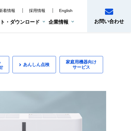
新着情報
採用情報
English
お問い合わせ
ト・ダウンロード
企業情報
産業用機器
BCP支援サービス
災害時対策ツール
電子制御機器
る
家庭用機器向け
あんしん点検
せ
サービス
システムサポート体制
真空乾燥機
知らせ
品
10年保証システム
せ
頼方法・点検料金
いいただくために
購入されたお客様
せ
情報の登録方法
注意ください
絡
合わせ先
ス
間お知らせサイン（タイムスタンプ）について