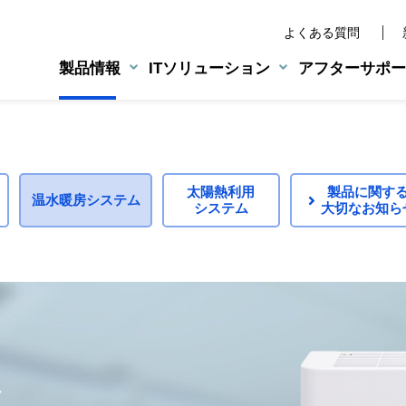
よくある質問
製品情報
ITソリューション
アフターサポー
業務用機器
NEXT46
水宅配管理システム
旧製品の部品供給について
アクアウイング
業務用給湯機器
太陽熱利用
製品に関す
ンドステートメント
温水暖房システム
湯器
排気フード対応形
システム
大切なお知ら
環境への取り組み
LPG総合管理システム
エラーコード表
小・中規模施設用給湯器
エルウエーブ
マルチシステム
ーズ
浴室暖房乾燥機
太陽熱温水システム／
太陽熱利用ガス温水システム
製品安全に関する大切なお
対象製
CMギャラリー
BtoE向けサービス
業務用設備機器
カタログ・パンフレット
営業支援グループウェア
ーズ
温水式床暖房
修理に関する大切なお知ら
点検依
80シリーズ
業務用ハイブリッドシステム
ーズ
温水式床暖房リモコン
製品を安全に正しくおつか
新規に
BtoBtoC向けサービス
生ごみ処理機
パネルヒーター
点検に関する大切なお知ら
所有者
不審な点検・修理業者にご
床暖房リモコン
その他、製品に関するご連
お問い
Web会員サービス・
LINE公式アカウント運用サービ
法人様向けサービス
ム
使用期
ホームページ作成支援サービス