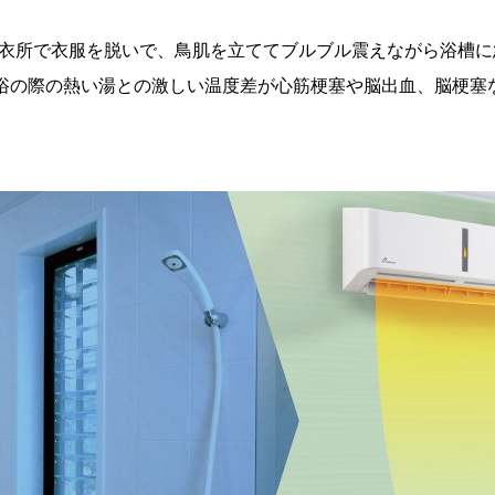
脱衣所で衣服を脱いで、鳥肌を立ててブルブル震えながら浴槽に
浴の際の熱い湯との激しい温度差が心筋梗塞や脳出血、脳梗塞