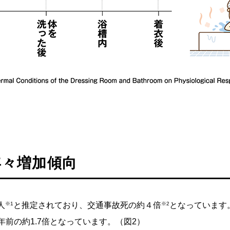
年々増加傾向
人
※1
と推定されており、交通事故死の約４倍
※2
となっています
年前の約1.7倍となっています。（図2）