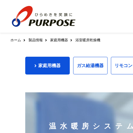
ホーム
製品情報
家庭用機器
浴室暖房乾燥機
会社案内
家庭用機器
全方位互換包括システム
ダウンロード
AZスカイプラットフォーム
ガス給湯機器
社長あいさつ
基本理念／ブラ
家庭用機器
ガス給湯機器
リモコン
給湯暖房用熱源機
ふろ給湯器
給
エネルギー事業者管理システム
クラウドAZタワー
修理受付について
ふろがま
暖房専用熱源機
会社概要
沿革
システム提供サービス
組織図
事業所
給湯暖房用熱源機
900シリ
リモコン
配送センター向けシステム
アフターサポート体制について
ふろ給湯器
700シリ
900シリーズ
700シリーズ
6
品質管理について
製品ヒストリー
保安センター向けシステム
給湯器
680シリ
電力CISシステム
温水暖房システム
ふろがま
スマホ･タブレット対応
緊急時・災害時のご注意
浴室暖房乾燥機
温水式床暖房
温水式
暖房専用熱源機
LPWA対応
パネルヒーター
温水暖房システ
アウトソーシング