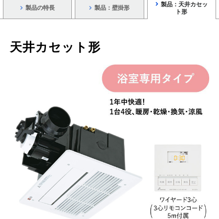
製品：天井カセッ
製品の特長
製品：壁掛形
製品安全に関する大切なお知らせ
ト形
あんしん点検
家庭用機器向け
サービス
修理に関する大切なお知らせ
対象製品
10年保証システム
天井カセット形
製品を安全に正しくおつかいいただくために
点検依頼方法・点検料金
点検に関する大切なお知らせ
新規に購入されたお客様
その他、製品に関するご連絡
所有者情報の登録方法
お問い合わせ先
使用期間お知らせサイン（タイムスタンプ）について