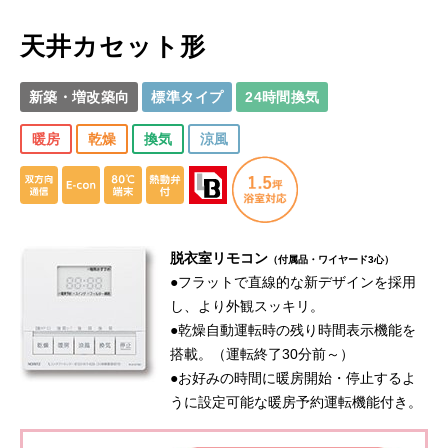
天井カセット形
新築・増改築向
標準タイプ
24時間換気
暖房
乾燥
換気
涼風
脱衣室リモコン
（付属品・ワイヤード3心）
●フラットで直線的な新デザインを採用
し、より外観スッキリ。
●乾燥自動運転時の残り時間表示機能を
搭載。（運転終了30分前～）
●お好みの時間に暖房開始・停止するよ
うに設定可能な暖房予約運転機能付き。