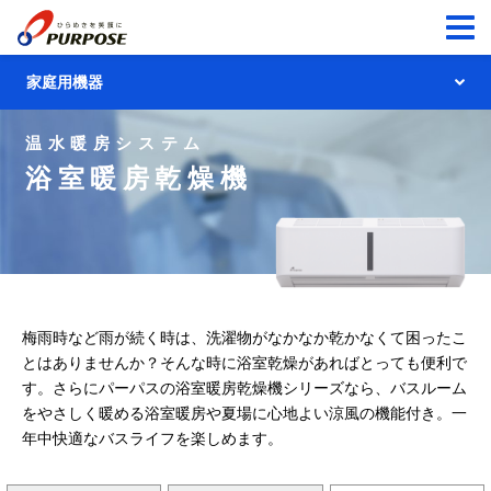
家庭用機器
家庭用機器トップ
温水暖房システム
浴室暖房乾燥機
ガス給湯機器
給湯暖房用熱源機
リモコン
ふろ給湯器
900シリーズ
温水暖房システム
給湯器
梅雨時など雨が続く時は、洗濯物がなかなか乾かなくて困ったこ
700シリーズ
浴室暖房乾燥機
太陽熱利用
システム
とはありませんか？
そんな時に浴室乾燥があればとっても便利で
ふろがま
す。
680シリーズ
さらにパーパスの浴室暖房乾燥機シリーズなら、バスルーム
温水式床暖房
太陽熱温水システム／
をやさしく暖める浴室暖房や夏場に心地よい涼風の機能付き。
一
製品に関する大切なお知らせ
暖房専用熱源機
太陽熱利用ガス温水システム
年中快適なバスライフを楽しめます。
温水式床暖房リモコン
製品に関する大切なお知らせ
あんしん点検
パネルヒーター