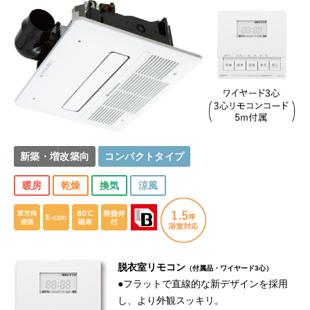
新築・増改築向
コンパクトタイプ
暖房
乾燥
換気
涼風
脱衣室リモコン
（付属品・ワイヤード3心）
●フラットで直線的な新デザインを採用
し、より外観スッキリ。