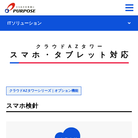
ITソリューション
ITソリューショントップ
クラウドAZタワー
スマホ・タブレット対応
AZスカイプラットフォーム
クラウドAZタワー
クラウドAZタワー
コラボウイング
クラウドAZタワーシリーズ｜オプション機能
システム提供サービス
アクアウイング
スマホ検針
配送センター向けシステム
エルウエーブ
保安センター向けシステム
営業支援グループウェア
電力CISシステム