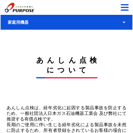
家庭用機器
家庭用機器トップ
ガス給湯機器
あんしん点検
給湯暖房用熱源機
リモコン
について
ふろ給湯器
900シリーズ
温水暖房システム
給湯器
700シリーズ
浴室暖房乾燥機
太陽熱利用
システム
ふろがま
680シリーズ
あんしん点検は、経年劣化に起因する製品事故を防止する
温水式床暖房
太陽熱温水システム／
製品に関する大切なお知らせ
ため、一般社団法人日本ガス石油機器工業会 及び弊社にて
暖房専用熱源機
太陽熱利用ガス温水システム
推奨する有償点検です。
温水式床暖房リモコン
長期のご使用に伴い生じる経年劣化による製品事故を未然
製品に関する大切なお知らせ
あんしん点検
に防止するため、所有者登録をされているお客様の場合に
パネルヒーター