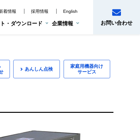
新着情報
採用情報
English
お問い合わせ
ト・ダウンロード
企業情報
産業用機器
BCP支援サービス
災害時対策ツール
電子制御機器
る
家庭用機器向け
あんしん点検
せ
サービス
システムサポート体制
真空乾燥機
知らせ
品
10年保証システム
せ
頼方法・点検料金
いいただくために
購入されたお客様
せ
情報の登録方法
注意ください
絡
合わせ先
ス
間お知らせサイン（タイムスタンプ）について