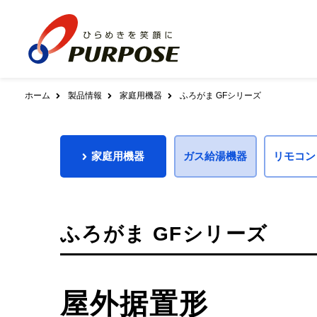
ホーム
製品情報
家庭用機器
ふろがま GFシリーズ
会社案内
家庭用機器
全方位互換包括システム
ダウンロード
AZスカイプラットフォーム
ガス給湯機器
社長あいさつ
基本理念／ブラ
家庭用機器
ガス給湯機器
リモコン
給湯暖房用熱源機
ふろ給湯器
給
エネルギー事業者管理システム
クラウドAZタワー
修理受付について
ふろがま
暖房専用熱源機
会社概要
沿革
システム提供サービス
組織図
事業所
給湯暖房用熱源機
900シリ
リモコン
配送センター向けシステム
アフターサポート体制について
ふろ給湯器
700シリ
900シリーズ
700シリーズ
6
ふろがま GFシリーズ
品質管理について
製品ヒストリー
保安センター向けシステム
給湯器
680シリ
電力CISシステム
温水暖房システム
ふろがま
スマホ･タブレット対応
緊急時・災害時のご注意
浴室暖房乾燥機
温水式床暖房
温水式
暖房専用熱源機
LPWA対応
屋外据置形
パネルヒーター
アウトソーシング