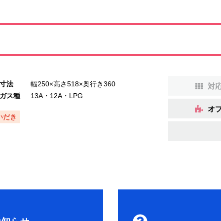
寸法
幅250×高さ518×奥行き360
対
ガス種
13A・12A・LPG
オ
いだき