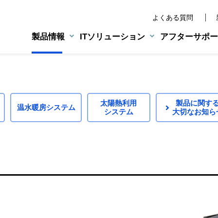
よくある質問
製品情報
ITソリューション
アフターサポー
業務用機器
NEXT46
水宅配管理システム
旧製品の部品供給について
アクアウイング
業務用給湯機器
太陽熱利用
製品に関す
ンドステートメント
温水暖房システム
湯器
排気フード対応形
システム
大切なお知ら
環境への取り組み
LPG総合管理システム
エラーコード表
小・中規模施設用給湯器
エルウエーブ
マルチシステム
ーズ
浴室暖房乾燥機
太陽熱温水システム／
太陽熱利用ガス温水システム
製品安全に関する大切なお
対象製
CMギャラリー
BtoE向けサービス
業務用設備機器
カタログ・パンフレット
営業支援グループウェア
ーズ
温水式床暖房
修理に関する大切なお知ら
点検依
80シリーズ
業務用ハイブリッドシステム
ーズ
温水式床暖房リモコン
製品を安全に正しくおつか
新規に
BtoBtoC向けサービス
生ごみ処理機
パネルヒーター
点検に関する大切なお知ら
所有者
不審な点検・修理業者にご
床暖房リモコン
その他、製品に関するご連
お問い
Web会員サービス・
LINE公式アカウント運用サービ
法人様向けサービス
使用期
ホームページ作成支援サービス