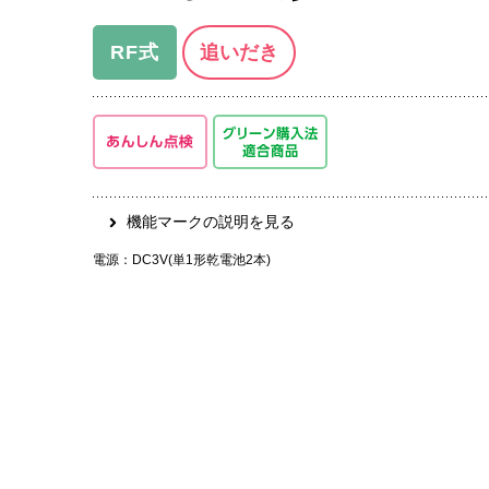
太陽熱利用システム
都市ガス管理システム
太陽熱温水システム／太陽熱利用ガス温水システム
RF式
追いだき
コラボウイング
家庭用機器向けサービス
機能マークの説明を見る
電源：DC3V(単1形乾電池2本)