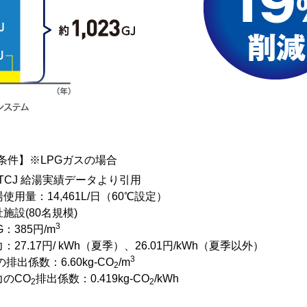
条件】※LPGガスの場合
PTCJ 給湯実績データより引用
使用量：14,461L/日（60℃設定）
施設(80名規模)
3
G：385円/m
：27.17円/ kWh（夏季）、26.01円/kWh（夏季以外）
3
の排出係数：6.60kg-CO
/m
2
力のCO
排出係数：0.419kg-CO
/kWh
2
2