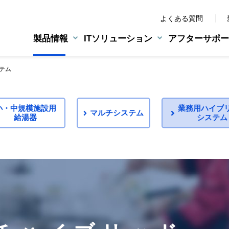
よくある質問
製品情報
ITソリューション
アフターサポー
テム
業務用機器
NEXT46
水宅配管理システム
旧製品の部品供給について
アクアウイング
業務用給湯機器
小・中規模施設用
業務用ハイブ
ンドステートメント
マルチシステム
湯器
排気フード対応形
給湯器
システム
環境への取り組み
LPG総合管理システム
エラーコード表
小・中規模施設用給湯器
エルウエーブ
マルチシステム
製品案内
製品案内
業務用ハイブリッド給湯
CMギャラリー
BtoE向けサービス
業務用設備機器
カタログ・パンフレット
営業支援グループウェア
設置事例
業務用マルチハイブリッ
80シリーズ
業務用ハイブリッドシステム
BtoBtoC向けサービス
生ごみ処理機
不審な点検・修理業者にご
床暖房リモコン
Web会員サービス・
LINE公式アカウント運用サービ
法人様向けサービス
ホームページ作成支援サービス