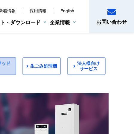
新着情報
採用情報
English
お問い合わせ
ト・ダウンロード
企業情報
産業用機器
BCP支援サービス
災害時対策ツール
電子制御機器
リッド
法人様向け
生ごみ処理機
サービス
システムサポート体制
真空乾燥機
システム
製品案内
業務用保守点検制度
ド給湯システム
設置事例
遠隔管理システム
注意ください
ス