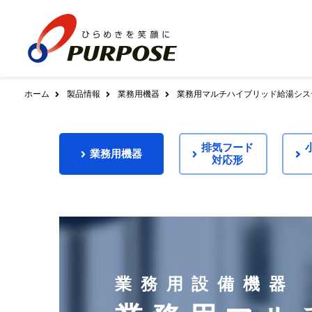
ホーム
製品情報
業務用機器
業務用マルチハイブリッド給湯シス
会社案内
家庭用機器
全方位互換包括システム
ダウンロード
AZスカイプラットフォーム
ガス給湯機器
排気フード
社長あいさつ
基本理念／ブラ
業務用機器
給湯暖房用熱源機
ふろ給湯器
給
対応形
エネルギー事業者管理システム
クラウドAZタワー
修理受付について
ふろがま
暖房専用熱源機
会社概要
沿革
システム提供サービス
組織図
事業所
製品案内
リモコン
配送センター向けシステム
アフターサポート体制について
900シリーズ
700シリーズ
6
品質管理について
製品ヒストリー
保安センター向けシステム
電力CISシステム
温水暖房システム
スマホ･タブレット対応
緊急時・災害時のご注意
浴室暖房乾燥機
温水式床暖房
温水式
業務用設備機器
LPWA対応
パネルヒーター
アウトソーシング