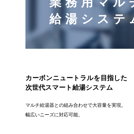
業務用マル
太陽熱利用システム
都市ガス管理システム
太陽熱温水システム／太陽熱利用ガス温水システム
給湯システ
コラボウイング
家庭用機器向けサービス
カーボンニュートラルを目指した
次世代スマート給湯システム
マルチ給湯器との組み合わせで大容量を実現。
幅広いニーズに対応可能。