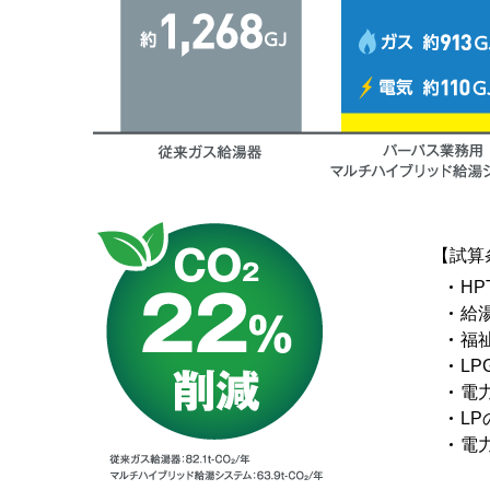
【試算
H
給湯
福祉
LP
電力
LP
電