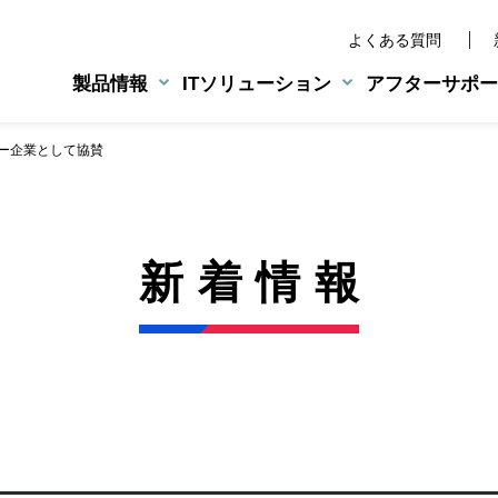
よくある質問
製品情報
ITソリューション
アフターサポー
ー企業として協賛
業務用機器
NEXT46
水宅配管理システム
旧製品の部品供給について
アクアウイング
業務用給湯機器
ンドステートメント
湯器
排気フード対応形
環境への取り組み
LPG総合管理システム
新着情報
エラーコード表
小・中規模施設用給湯器
エルウエーブ
マルチシステム
CMギャラリー
BtoE向けサービス
業務用設備機器
カタログ・パンフレット
営業支援グループウェア
80シリーズ
業務用ハイブリッドシステム
BtoBtoC向けサービス
生ごみ処理機
不審な点検・修理業者にご
床暖房リモコン
Web会員サービス・
LINE公式アカウント運用サービ
法人様向けサービス
ホームページ作成支援サービス