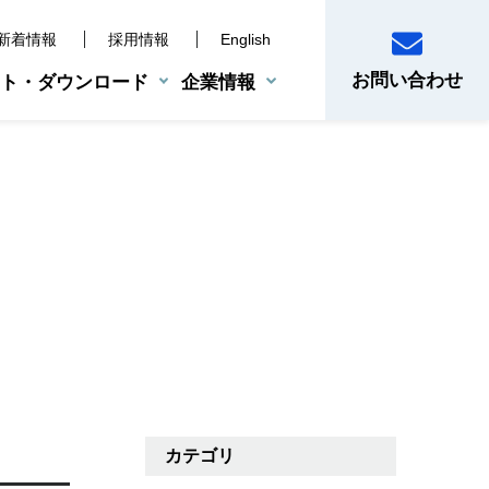
新着情報
採用情報
English
お問い合わせ
ト・ダウンロード
企業情報
産業用機器
BCP支援サービス
災害時対策ツール
電子制御機器
システムサポート体制
真空乾燥機
注意ください
ス
カテゴリ