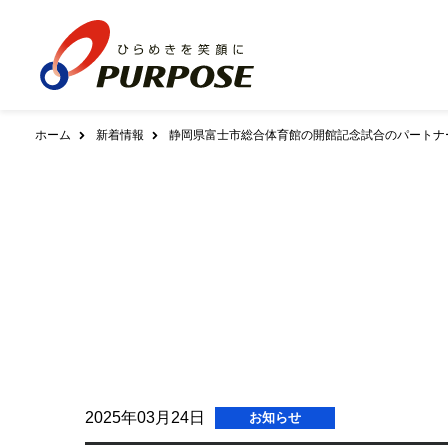
ホーム
新着情報
静岡県富士市総合体育館の開館記念試合のパートナ
会社案内
家庭用機器
全方位互換包括システム
ダウンロード
AZスカイプラットフォーム
ガス給湯機器
社長あいさつ
基本理念／ブラ
給湯暖房用熱源機
ふろ給湯器
給
エネルギー事業者管理システム
クラウドAZタワー
修理受付について
ふろがま
暖房専用熱源機
会社概要
沿革
システム提供サービス
組織図
事業所
リモコン
配送センター向けシステム
アフターサポート体制について
900シリーズ
700シリーズ
6
品質管理について
製品ヒストリー
保安センター向けシステム
電力CISシステム
温水暖房システム
スマホ･タブレット対応
緊急時・災害時のご注意
浴室暖房乾燥機
温水式床暖房
温水式
LPWA対応
2025年03月24日
お知らせ
パネルヒーター
アウトソーシング