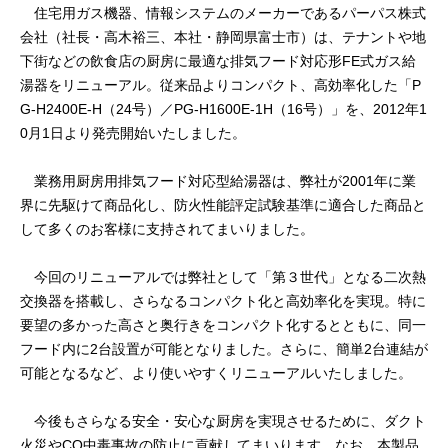
住宅用ガス機器、情報システムのメーカーであるパーパス株式
会社（社長・高木裕三、本社・静岡県富士市）は、テナントや地
下街などの飲食店の厨房に最適な排気フード対応形FE式ガス給
湯器をリニューアル。従来品よりコンパクト、高効率化した「P
G-H2400E-H（24号）／PG-H1600E-1H（16号）」を、2012年1
0月1日より発売開始いたしました。
業務用厨房用排気フード対応型給湯器は、弊社が2001年に業
界に先駆けて商品化し、防火性能評定試験基準に適合した商品と
して多くのお客様に支持されてまいりました。
今回のリニューアルでは弊社として「第３世代」となる二次熱
交換器を搭載し、さらなるコンパクト化と高効率化を実現。特に
要望の多かった高さと奥行きをコンパクト化するとともに、同一
フード内に2台設置が可能となりました。さらに、簡単2台連結が
可能となるなど、より使いやすくリニューアルいたしました。
今後もさらなる安全・安心な厨房を実現させるために、ダクト
火災やCO中毒事故の防止に貢献してまいります。なお、本製品