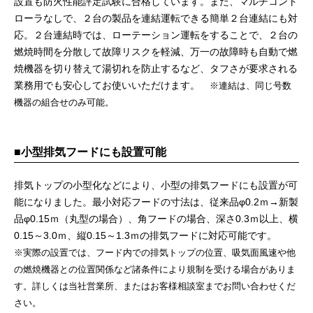
設置も防火性能評定試験に合格しています。また、マルチコント
ローラなしで、２台の製品を連結運転できる簡単２台連結にも対
応。２台連結時では、ローテーション運転をすることで、２台の
燃焼時間を分散して故障リスクを軽減、万一の故障時も自動で燃
焼機器を切り替えて湯切れを防止するなど、タフさが要求される
業務用でも安心してお使いいただけます。
※連結は、同じ号数
機器の組合せのみ可能。
■小型排気フードにも設置可能
排気トップの小型化などにより、小型の排気フードにも設置が可
能になりました。最小対応フードの寸法は、従来品φ0.2ｍ→新製
品φ0.15ｍ（丸型の場合）、角フードの場合、深さ0.3ｍ以上、横
0.15～3.0ｍ、縦0.15～1.3ｍの排気フードに対応可能です。
※実際の設置では、フード内での排気トップの位置、吸気面風速や他
の燃焼機器との位置関係など諸条件により規制を受ける場合がありま
す。詳しくは当社営業所、またはお客様相談室までお問い合わせくだ
さい。