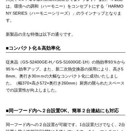
は、環境への調和（ハーモニー）をコンセプトにする「HARMO
NY SERIES（ハーモニーシリーズ）」のラインナップとなりま
す。
新製品の主な特徴は以下の通りです。
■コンパクト化＆高効率化
従来品（GS-S2400GE-H／GS-S1600GE-1H）の熱効率93％から
95％へ効率アップ。また、新二次熱交換器の採用により、高さ5
8mm、奥行き30ｍｍの大幅なコンパクト化に成功いたしまし
た。（幅370×高さ572×奥行き260mm）厨房の限られたスペース
での設置性が向上しました。
■同一フード内へ２台設置OK、簡単２台連結にも対応
同一フード内への２台設置が可能です。1台設置だけでなく、2台