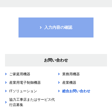
個人情報は、利用目的の範囲に限定して取得・利用・提
供し、目的外利用をいたしません。また、目的外利用を
行わないための措置を講じます。
個人情報の漏洩、滅失又はき損等のリスクに関して、事
入力内容の確認
故等の未然防止策及び是正に関する対策を実施し、個人
情報に関するセキュリティー体制を継続的に向上させま
す。
個人情報に関する法令、国が定める指針その他の規範を
遵守します。
お問い合わせ
当社は、全従業者に個人情報保護の重要性を認識させ、
個人情報を適切に保護するための個人情報マネジメント
ご家庭用機器
業務用機器
システム（当社が保有する個人情報を保護するための方
針、規程、基準、組織、計画、実施、監査および見直し
産業用電子制御機器
産業機器
を含むマネジメントシステム）を策定し、実施し、維持
ITソリューション
総合お問い合わせ
し、継続的に改善します。
協力工事店またはサービス代
本方針は、外部公開するとともに全従業者に周知し、各自
行店募集
の教育、啓発に努め個人情報保護意識の高揚を図ります。